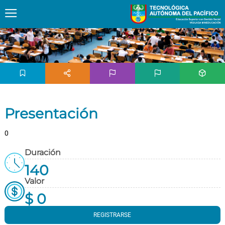
Presentación
0
Duración
140
Valor
$ 0
REGISTRARSE