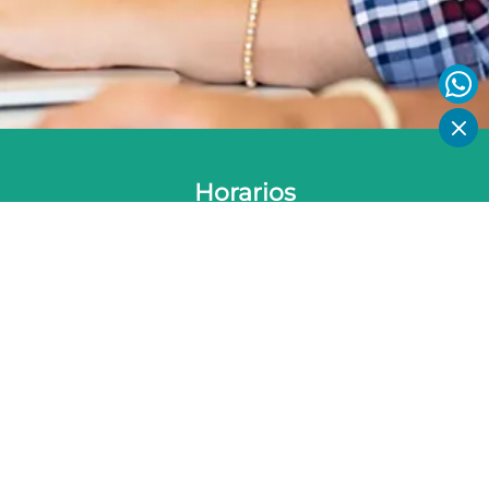
Horarios
0
Contenido del curso
1
Enfoque estratégico de las operaciones
2
Habilidades gerenciales