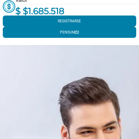
Valor
$ $1.685.518
REGISTRARSE
PENSUM