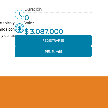
Duración
0
ntables y
Valor
nados con
$ 3.087.000
 y de las
REGISTRARSE
PENSUM