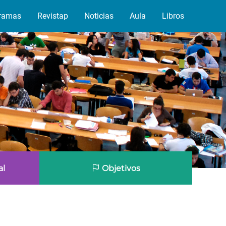
ramas
Revistap
Noticias
Aula
Libros
al
Objetivos